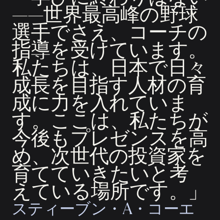
——世界最高峰の野球
選手でさえ、コーチの
指導を受けています。
私たちは、日本で日々
成長を目指す人材の育
成に力を入れていま
す。ここは、私たちが
今後もプレゼンスを高
め、次世代の投資家を
育てていきたいと考
えている場所です。」
スティーブン・A・コーエ